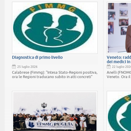
Diagnostica di primo livello
Veneto: radd
dei medici i
25 luglio 2026
22 luglio 202
Calabrese (Fimmg): "Intesa Stato-Regioni positiva,
Anelli (FNOMC
ora le Regioni traducano subito in atti concreti"
Veneto. Ora il