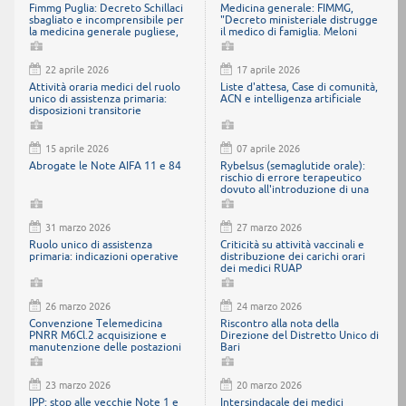
Fimmg Puglia: Decreto Schillaci
Medicina generale: FIMMG,
sbagliato e incomprensibile per
"Decreto ministeriale distrugge
la medicina generale pugliese,
il medico di famiglia. Meloni
che boccia metodo e contenuti
intervenga"
22 aprile 2026
17 aprile 2026
Attività oraria medici del ruolo
Liste d'attesa, Case di comunità,
unico di assistenza primaria:
ACN e intelligenza artificiale
disposizioni transitorie
15 aprile 2026
07 aprile 2026
Abrogate le Note AIFA 11 e 84
Rybelsus (semaglutide orale):
rischio di errore terapeutico
dovuto all'introduzione di una
nuova formulazione con
maggiore biodisponibilità
31 marzo 2026
27 marzo 2026
Ruolo unico di assistenza
Criticità su attività vaccinali e
primaria: indicazioni operative
distribuzione dei carichi orari
dei medici RUAP
26 marzo 2026
24 marzo 2026
Convenzione Telemedicina
Riscontro alla nota della
PNRR M6Cl.2 acquisizione e
Direzione del Distretto Unico di
manutenzione delle postazioni
Bari
di lavoro e della relativa logistica
per soluzioni di telemedicina
23 marzo 2026
20 marzo 2026
IPP: stop alle vecchie Note 1 e
Intersindacale dei medici