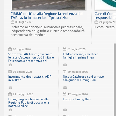
FIMMG notifica alla Regione la sentenza del
Case di Comu
TAR Lazio in materia di "prescrizione
responsabili
suggerita"
medici, obiet
03 luglio 2026
24 giugno 20
cittadini”
Richiamo ai principi di autonomia professionale,
Il comunicato
indipendenza del giudizio clinico e responsabilità
prescrittiva del medico.
02 luglio 2026
01 luglio 2026
Sentenza TAR Lazio: governare
Caldo estremo, i medici di
le liste d’attesa non può limitare
famiglia in prima linea
l’autonomia prescrittiva del
medico
08 giugno 2026
29 maggio 2026
Inserimento degli assistiti ADP
Nicola Calabrese confermato
in ADPec
alla guida di Fimmg Bari
21 maggio 2026
17 maggio 2026
Fimmg Puglia: chiediamo alla
Elezioni Fimmg Bari
Regione Puglia di bocciare la
bozza Schillaci