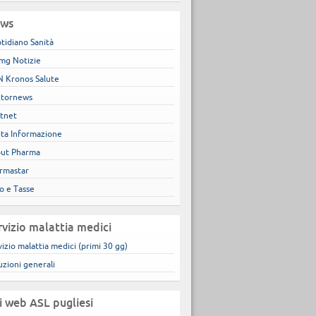
ws
tidiano Sanità
mg Notizie
 Kronos Salute
tornews
tnet
ita Informazione
ut Pharma
rmastar
co e Tasse
rvizio malattia medici
vizio malattia medici (primi 30 gg)
uzioni generali
ti web ASL pugliesi