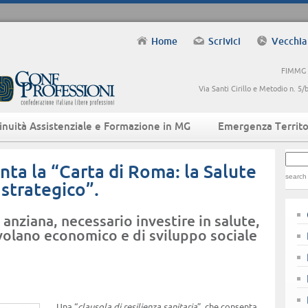
Home
Scrivici
Vecchia
FIMMG -
Via Santi Cirillo e Metodio n. 
inuità Assistenziale e Formazione in MG
Emergenza Territo
a la “Carta di Roma: la Salute
search
strategico”.
anziana, necessario investire in salute,
volano economico e di sviluppo sociale
Una “
clausola di resilienza sanitaria
”, che consenta