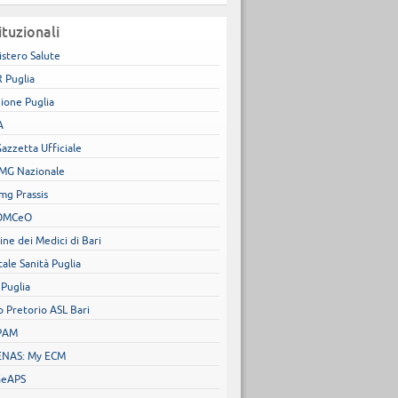
ituzionali
istero Salute
 Puglia
ione Puglia
A
Gazzetta Ufficiale
MG Nazionale
mg Prassis
OMCeO
ine dei Medici di Bari
tale Sanità Puglia
 Puglia
o Pretorio ASL Bari
PAM
NAS: My ECM
GeAPS