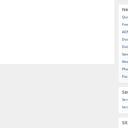
Ne
Quo
Fim
ADN
Doc
Dot
San
Abo
Pha
Fis
Se
Ser
Istr
Si