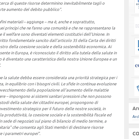
cerca di queste risorse determinino inevitabilmente tagli o
 forte aumento del debito pubblico”.
fini materiali
– aggiunge –
ma è, anche e soprattutto,
 quei principi che ne fanno una comunità e che ne rappresentano la
 e il welfare sono diventati elementi costitutivi dell’Unione. In
ritto fondamentale sancito dall’articolo 35 della Carta dei diritti
tro della coesione sociale e della sostenibilità economica. Ai
ente in Europa, è riconosciuto il diritto alla tutela della salute in
è diventato una caratteristica della nostra Unione Europea e un
.
e la salute debba essere considerata una priorità strategica per i
a, in equilibrio con i bisogni civili. Le sfide in continua evoluzione
nvecchiamento della popolazione all’aumento delle malattie
aliere – impongono ai sistemi sanitari pressioni che non possono
ustodi della salute dei cittadini europei, propongono di
Ar
vestimento strategico per il futuro delle nostre società, in
a produttività, la coesione sociale e la sostenibilità fiscale ed
Arc
n sede di negoziati sul piano di bilancio di medio termine, a
nitaria” che consenta agli Stati membri di destinare risorse
CO
e i parametri europei”.