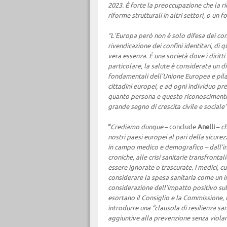
2023. È forte la preoccupazione che la ri
riforme strutturali in altri settori, o un
“L’Europa però non è solo difesa dei con
rivendicazione dei confini identitari, di
vera essenza. È una società dove i diritti
particolare, la salute è considerata un di
fondamentali dell’Unione Europea e pilas
cittadini europei, e ad ogni individuo pres
quanto persona e questo riconoscimento 
grande segno di crescita civile e sociale”
“
Crediamo dunque
– conclude
Anelli
–
ch
nostri paesi europei al pari della sicurezz
in campo medico e demografico – dall’i
croniche, alle crisi sanitarie transfront
essere ignorate o trascurate. I medici, c
considerare la spesa sanitaria come un in
considerazione dell’impatto positivo sull
esortano il Consiglio e la Commissione, i
introdurre una “clausola di resilienza sa
aggiuntive alla prevenzione senza violar