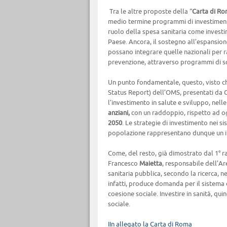
Tra le altre proposte della “
Carta di R
medio termine programmi di investimenti 
ruolo della spesa sanitaria come invest
Paese. Ancora, il sostegno all’espansi
possano integrare quelle nazionali per raf
prevenzione, attraverso programmi di scr
Un punto fondamentale, questo, visto ch
Status Report) dell’OMS, presentati da 
l’investimento in salute e sviluppo, nel
anziani,
con un raddoppio, rispetto ad o
2050
. Le strategie di investimento nei 
popolazione rappresentano dunque un in
Come, del resto, già dimostrato dal 1° 
Francesco
Maietta
, responsabile dell’A
sanitaria pubblica, secondo la ricerca, n
infatti, produce domanda per il sistema d
coesione sociale. Investire in sanità, qu
sociale.
IIn allegato la Carta di Roma