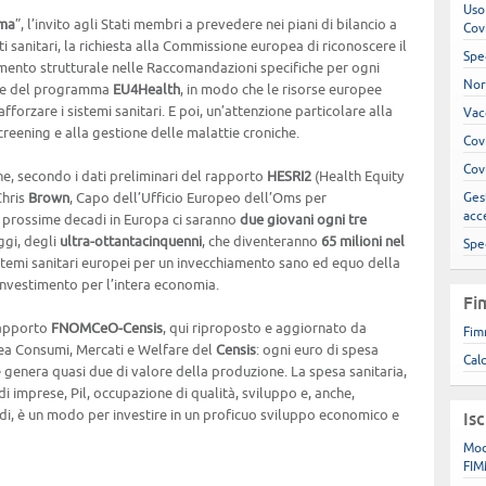
Uso
oma
”, l’invito agli Stati membri a prevedere nei piani di bilancio a
Cov
sanitari, la richiesta alla Commissione europea di riconoscere il
Spe
imento strutturale nelle Raccomandazioni specifiche per ogni
Nor
one del programma
EU4Health
, in modo che le risorse europee
forzare i sistemi sanitari. E poi, un’attenzione particolare alla
Vac
eening e alla gestione delle malattie croniche.
Cov
Cov
e, secondo i dati preliminari del rapporto
HESRI2
(Health Equity
Chris
Brown
, Capo dell’Ufficio Europeo dell’Oms per
Gest
acc
le prossime decadi in Europa ci saranno
due giovani ogni tre
ggi, degli
ultra-ottantacinquenni
, che diventeranno
65 milioni nel
Spe
sistemi sanitari europei per un invecchiamento sano ed equo della
vestimento per l’intera economia.
Fi
rapporto
FNOMCeO-Censis
, qui riproposto e aggiornato da
Fim
rea Consumi, Mercati e Welfare del
Censis
: ogni euro di spesa
Cal
e genera quasi due di valore della produzione. La spesa sanitaria,
i imprese, Pil, occupazione di qualità, sviluppo e, anche,
indi, è un modo per investire in un proficuo sviluppo economico e
Is
Mod
FIM