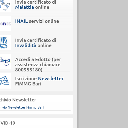
Invia certificato di
Malattia
online
INAIL
servizi online
Invia certificato di
Invalidità
online
Accedi a Edotto (per
assistenza chiamare
800955180)
Iscrizione
Newsletter
FIMMG Bari
chivio Newsletter
hivio Newsletter Fimmg Bari
VID-19