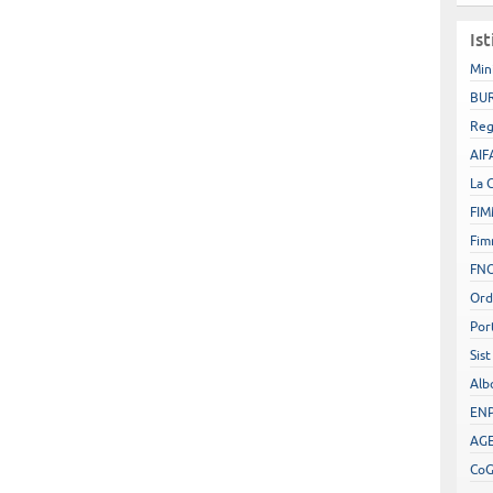
Ist
Min
BUR
Reg
AIF
La 
FIM
Fim
FN
Ord
Por
Sist
Alb
EN
AGE
Co