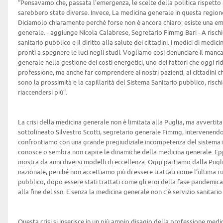
“Pensavamo che, passata l’emergenza, le scelte della politica rispetto a
sarebbero state diverse. Invece, La medicina generale in questa region
Diciamolo chiaramente perché forse non è ancora chiaro: esiste una e
generale. - aggiunge Nicola Calabrese, Segretario Fimmg Bari - A rischi
sanitario pubblico e il diritto alla salute dei cittadini. I medici di medi
pronti a spegnere le luci negli studi. Vogliamo così denunciare il man
generale nella gestione dei costi energetici, uno dei fattori che oggi rid
professione, ma anche far comprendere ai nostri pazienti, ai cittadini che
sono la prossimità e la capillarità del Sistema Sanitario pubblico, risc
riaccendersi più”.
La crisi della medicina generale non è limitata alla Puglia, ma avvertit
sottolineato Silvestro Scotti, segretario generale Fimmg, intervenendo
confrontiamo con una grande pregiudiziale incompetenza del sistema is
conosce o sembra non capire le dinamiche della medicina generale. Eppu
mostra da anni diversi modelli di eccellenza. Oggi partiamo dalla Pugl
nazionale, perché non accettiamo più di essere trattati come l’ultima ru
pubblico, dopo essere stati trattati come gli eroi della fase pandemic
alla fine del ssn. E senza la medicina generale non c’è servizio sanitario
Questa crisi si inserisce in un più ampio disagio della professione medi