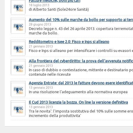
Fatture mediche, bolli più cari
18 luglio 2013
di Alberto Santi (Sole24ore Sanità)
Aumento del 10% sulle marche da bollo per supporto ai ter
28 giugno 2013
Decreto legge n. 43 del 26 aprile 2013: copertura terremota
marche da bollo.
Redditometro e Isee 2.0: Fisco e Inps si alleano
21 gennaio 2013
Fisco e Inps si alleano per intensificare i controlli su evasori 
Alla frontiera del cyberdiritto: la prova dell'avvenuta notifi
21 gennaio 2013
In caso di dubbio o contestazione, mittente e destinatario po
contenute nelle ricevute
Agenzia Entrate: dal 2013 le fatture devono esere identific
13 gennaio 2013
In una risoluzione l'adeguamento alla normativa europea
Il Cud 2013 licenzia la bozza. On line la versione definitiva
13 gennaio 2013
Tra le novita': l'imposta sostitutiva del 10% sulle somme e
incremento della produttivita'