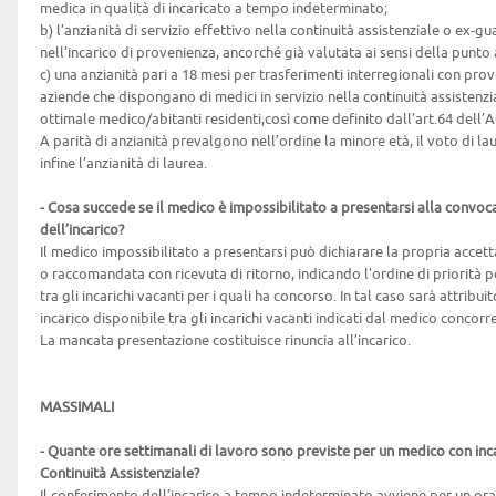
medica in qualità di incaricato a tempo indeterminato;
b) l’anzianità di servizio effettivo nella continuità assistenziale o ex-g
nell’incarico di provenienza, ancorché già valutata ai sensi della punto 
c) una anzianità pari a 18 mesi per trasferimenti interregionali con pro
aziende che dispongano di medici in servizio nella continuità assistenzi
ottimale medico/abitanti residenti,così come definito dall’art.64 dell’
A parità di anzianità prevalgono nell’ordine la minore età, il voto di la
infine l’anzianità di laurea.
- Cosa succede se il medico è impossibilitato a presentarsi alla convoc
dell’incarico?
Il medico impossibilitato a presentarsi può dichiarare la propria acc
o raccomandata con ricevuta di ritorno, indicando l'ordine di priorità p
tra gli incarichi vacanti per i quali ha concorso. In tal caso sarà attribuit
incarico disponibile tra gli incarichi vacanti indicati dal medico concorr
La mancata presentazione costituisce rinuncia all’incarico.
MASSIMALI
- Quante ore settimanali di lavoro sono previste per un medico con in
Continuità Assistenziale?
Il conferimento dell’incarico a tempo indeterminato avviene per un orar