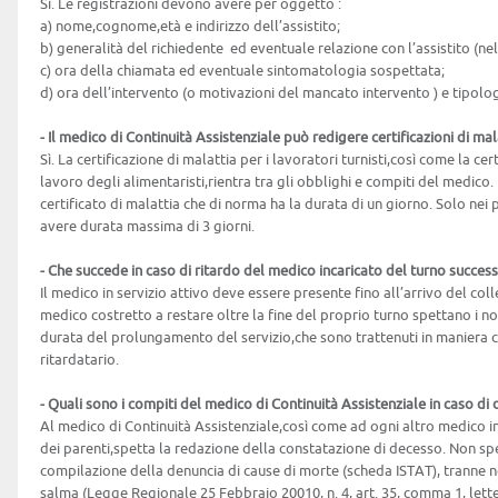
Sì. Le registrazioni devono avere per oggetto :
a) nome,cognome,età e indirizzo dell’assistito;
b) generalità del richiedente ed eventuale relazione con l’assistito (ne
c) ora della chiamata ed eventuale sintomatologia sospettata;
d) ora dell’intervento (o motivazioni del mancato intervento ) e tipolog
- Il medico di Continuità Assistenziale può redigere certificazioni di mal
Sì. La certificazione di malattia per i lavoratori turnisti,così come la ce
lavoro degli alimentaristi,rientra tra gli obblighi e compiti del medico. I
certificato di malattia che di norma ha la durata di un giorno. Solo nei pr
avere durata massima di 3 giorni.
- Che succede in caso di ritardo del medico incaricato del turno succes
Il medico in servizio attivo deve essere presente fino all’arrivo del coll
medico costretto a restare oltre la fine del proprio turno spettano i n
durata del prolungamento del servizio,che sono trattenuti in maniera 
ritardatario.
- Quali sono i compiti del medico di Continuità Assistenziale in caso di
Al medico di Continuità Assistenziale,così come ad ogni altro medico 
dei parenti,spetta la redazione della constatazione di decesso. Non spet
compilazione della denuncia di cause di morte (scheda ISTAT), tranne ne
salma (Legge Regionale 25 Febbraio 20010, n. 4, art. 35, comma 1, lette