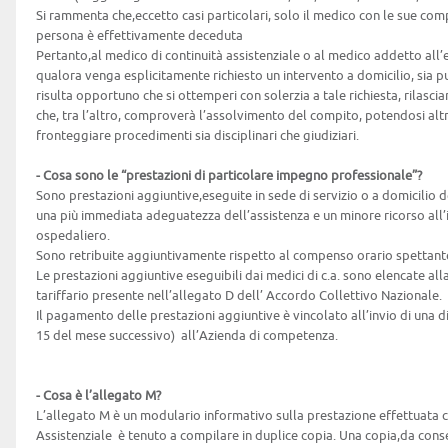
Si rammenta che,eccetto casi particolari, solo il medico con le sue c
persona è effettivamente deceduta
Pertanto,al medico di continuità assistenziale o al medico addetto all’e
qualora venga esplicitamente richiesto un intervento a domicilio, sia p
risulta opportuno che si ottemperi con solerzia a tale richiesta, rilasci
che, tra l’altro, comproverà l’assolvimento del compito, potendosi al
fronteggiare procedimenti sia disciplinari che giudiziari.
- Cosa sono le “prestazioni di particolare impegno professionale”?
Sono prestazioni aggiuntive,eseguite in sede di servizio o a domicilio de
una più immediata adeguatezza dell’assistenza e un minore ricorso all’
ospedaliero.
Sono retribuite aggiuntivamente rispetto al compenso orario spettant
Le prestazioni aggiuntive eseguibili dai medici di c.a. sono elencate al
tariffario presente nell’allegato D dell’ Accordo Collettivo Nazionale.
Il pagamento delle prestazioni aggiuntive è vincolato all’invio di una di
15 del mese successivo) all’Azienda di competenza.
- Cosa è l’allegato M?
L’allegato M è un modulario informativo sulla prestazione effettuata c
Assistenziale è tenuto a compilare in duplice copia. Una copia,da conseg