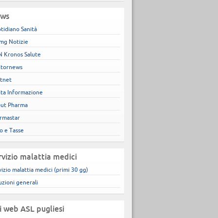
ws
tidiano Sanità
mg Notizie
 Kronos Salute
tornews
tnet
ita Informazione
ut Pharma
rmastar
co e Tasse
rvizio malattia medici
vizio malattia medici (primi 30 gg)
uzioni generali
ti web ASL pugliesi