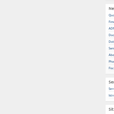
Ne
Quo
Fim
ADN
Doc
Dot
San
Abo
Pha
Fis
Se
Ser
Istr
Si