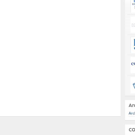
Ar
Arc
CO