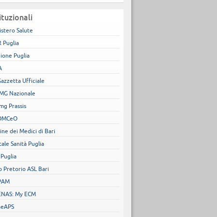
ituzionali
istero Salute
 Puglia
ione Puglia
A
Gazzetta Ufficiale
MG Nazionale
mg Prassis
OMCeO
ine dei Medici di Bari
tale Sanità Puglia
 Puglia
o Pretorio ASL Bari
PAM
NAS: My ECM
GeAPS