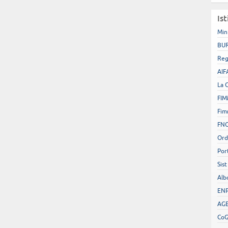
Ist
Min
BUR
Reg
AIF
La 
FIM
Fim
FN
Ord
Por
Sist
Alb
EN
AGE
Co