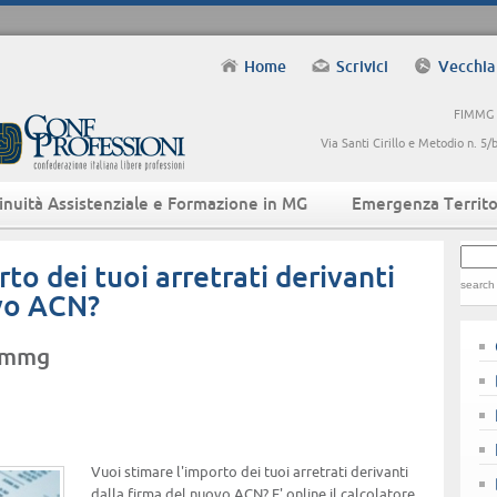
Home
Scrivici
Vecchia
FIMMG -
Via Santi Cirillo e Metodio n. 
inuità Assistenziale e Formazione in MG
Emergenza Territo
to dei tuoi arretrati derivanti
search
ovo ACN?
fimmg
Vuoi stimare l'importo dei tuoi arretrati derivanti
dalla firma del nuovo ACN? E' online il calcolatore