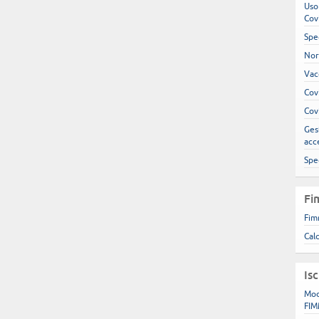
Uso
Cov
Spe
Nor
Vac
Cov
Cov
Gest
acc
Spe
Fi
Fim
Cal
Is
Mod
FIM