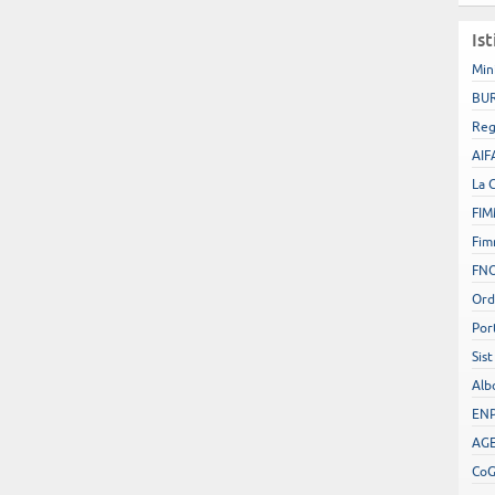
Ist
Min
BUR
Reg
AIF
La 
FIM
Fim
FN
Ord
Por
Sist
Alb
EN
AGE
Co