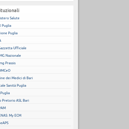
ituzionali
istero Salute
 Puglia
ione Puglia
A
Gazzetta Ufficiale
MG Nazionale
mg Prassis
OMCeO
ine dei Medici di Bari
tale Sanità Puglia
 Puglia
o Pretorio ASL Bari
PAM
NAS: My ECM
GeAPS