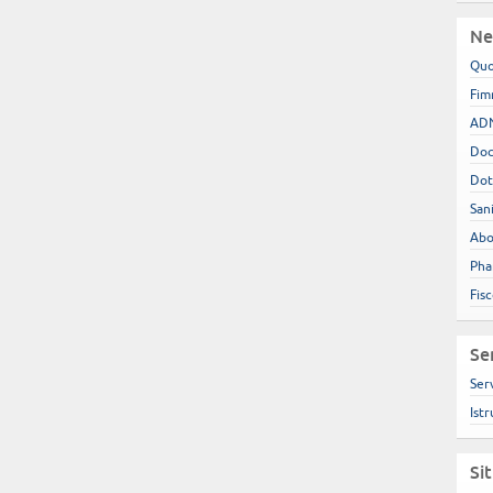
Ne
Quo
Fim
ADN
Doc
Dot
San
Abo
Pha
Fis
Se
Ser
Istr
Si