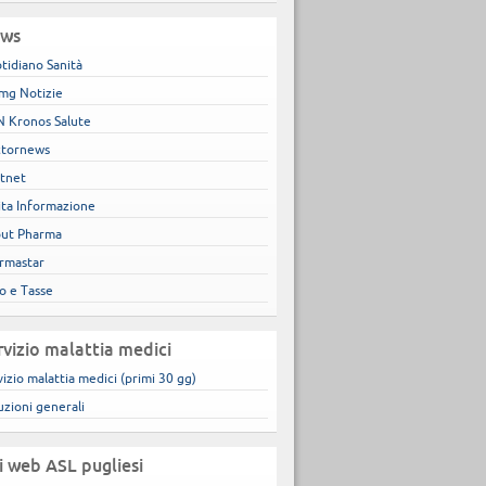
ws
tidiano Sanità
mg Notizie
 Kronos Salute
tornews
tnet
ita Informazione
ut Pharma
rmastar
co e Tasse
rvizio malattia medici
vizio malattia medici (primi 30 gg)
uzioni generali
ti web ASL pugliesi