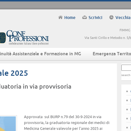
Home
Scrivici
Vecchia
FIMMG -
Via Santi Cirillo e Metodio n. 
inuità Assistenziale e Formazione in MG
Emergenza Territo
ale 2025
search
atoria in via provvisoria
Approvata sul BURP n.79 del 30-9-2024 in via
provvisoria, la graduatoria regionale dei medici di
Medicina Generale valevole per l’anno 2025 ai