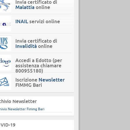
Invia certificato di
Malattia
online
INAIL
servizi online
Invia certificato di
Invalidità
online
Accedi a Edotto (per
assistenza chiamare
800955180)
Iscrizione
Newsletter
FIMMG Bari
chivio Newsletter
hivio Newsletter Fimmg Bari
VID-19