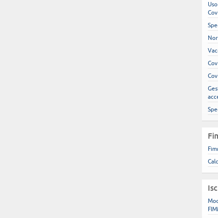
Uso
Cov
Spe
Nor
Vac
Cov
Cov
Gest
acc
Spe
Fi
Fim
Cal
Is
Mod
FIM