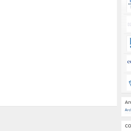
Ar
Arc
CO