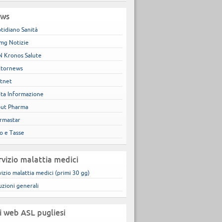
ws
tidiano Sanità
mg Notizie
 Kronos Salute
tornews
tnet
ita Informazione
ut Pharma
rmastar
co e Tasse
rvizio malattia medici
vizio malattia medici (primi 30 gg)
uzioni generali
ti web ASL pugliesi