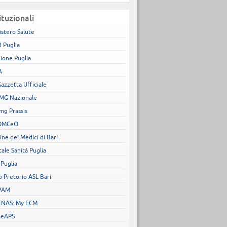
ituzionali
istero Salute
 Puglia
ione Puglia
A
Gazzetta Ufficiale
MG Nazionale
mg Prassis
OMCeO
ine dei Medici di Bari
tale Sanità Puglia
 Puglia
o Pretorio ASL Bari
PAM
NAS: My ECM
GeAPS