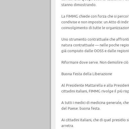
stanno dimostrando.
La FIMMG chiede con forza che si percorr
condivise e non imposte: un Atto di Indir
coinvolgimento di tutte le organizzazion
Uno strumento contrattuale che affronti 
natura contrattuale — nelle poche regio
già compiuto dalle OOSS e dalle regioni 
Riformare dove serve. Non demolire ciò
Buona Festa della Liberazione
Al Presidente Mattarella e alla Presidente 
cittadini italiani, FIMMG rivolge il più ri
A tutti i medici di medicina generale, ch
del Paese: buona festa.
Ai cittadini italiani, che di quel presidio 
arretra.