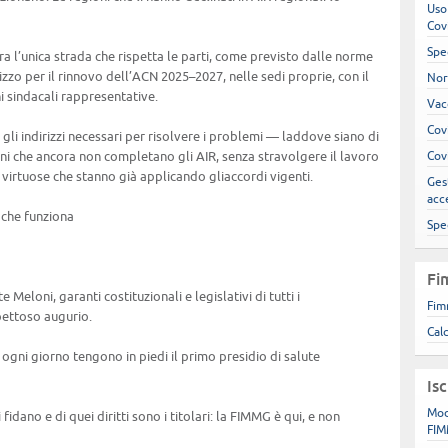
Uso
Cov
Spe
a l’unica strada che rispetta le parti, come previsto dalle norme
izzo per il rinnovo dell’ACN 2025–2027, nelle sedi proprie, con il
Nor
i sindacali rappresentative.
Vac
Cov
gli indirizzi necessari per risolvere i problemi — laddove siano di
ni che ancora non completano gli AIR, senza stravolgere il lavoro
Cov
virtuose che stanno già applicando gliaccordi vigenti.
Gest
acc
 che funziona
Spe
Fi
Meloni, garanti costituzionali e legislativi di tutti i
Fim
spettoso augurio.
Cal
e ogni giorno tengono in piedi il primo presidio di salute
Is
Mod
si fidano e di quei diritti sono i titolari: la FIMMG è qui, e non
FIM