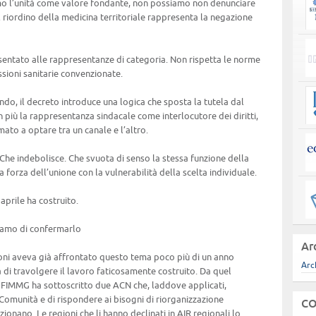
amo l’unità come valore fondante, non possiamo non denunciare
l riordino della medicina territoriale rappresenta la negazione
sentato alle rappresentanze di categoria. Non rispetta le norme
sioni sanitarie convenzionate.
do, il decreto introduce una logica che sposta la tutela dal
n più la rappresentanza sindacale come interlocutore dei diritti,
ato a optare tra un canale e l’altro.
Che indebolisce. Che svuota di senso la stessa funzione della
 forza dell’unione con la vulnerabilità della scelta individuale.
 aprile ha costruito.
diamo di confermarlo
Ar
oni aveva già affrontato questo tema poco più di un anno
Arc
a di travolgere il lavoro faticosamente costruito. Da quel
à: FIMMG ha sottoscritto due ACN che, laddove applicati,
Comunità e di rispondere ai bisogni di riorganizzazione
CO
zionano. Le regioni che li hanno declinati in AIR regionali lo