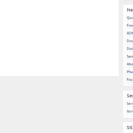
Ne
Quo
Fim
ADN
Doc
Dot
San
Abo
Pha
Fis
Se
Ser
Istr
Si