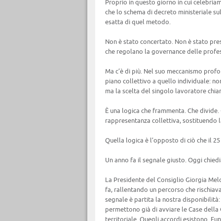
Proprio in questo giorno in cui celebri
che lo schema di decreto ministeriale su
esatta di quel metodo.
Non è stato concertato. Non è stato pre
che regolano la governance delle profes
Ma c’è di più. Nel suo meccanismo profon
piano collettivo a quello individuale: no
ma la scelta del singolo lavoratore chiam
È una logica che frammenta. Che divide. 
rappresentanza collettiva, sostituendo la
Quella logica è l’opposto di ciò che il 25
Un anno fa il segnale giusto. Oggi chie
La Presidente del Consiglio Giorgia Mel
fa, rallentando un percorso che rischiav
segnale è partita la nostra disponibilit
permettono già di avviare le Case della 
territoriale. Quegli accordi esistono. Fun