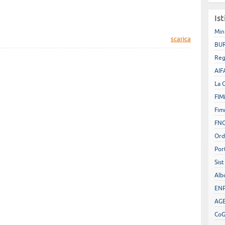
Ist
Min
scarica
BUR
Reg
AIF
La 
FIM
Fim
FN
Ord
Por
Sist
Alb
EN
AGE
Co