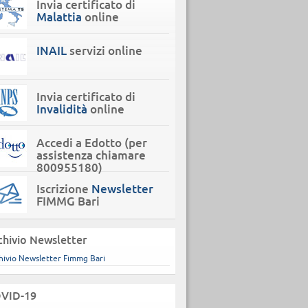
Invia certificato di
Malattia
online
INAIL
servizi online
Invia certificato di
Invalidità
online
Accedi a Edotto (per
assistenza chiamare
800955180)
Iscrizione
Newsletter
FIMMG Bari
chivio Newsletter
hivio Newsletter Fimmg Bari
VID-19