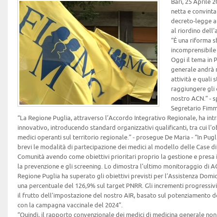
Bari, 25 Aprile 
netta e convint
decreto-legge at
al riordino dell’
“È una riforma s
incomprensibile 
Oggi il tema in 
generale andrà 
attività e quali
raggiungere gli 
nostro ACN.” - 
Segretario Fimm
“La Regione Puglia, attraverso l’Accordo Integrativo Regionale, ha int
innovativo, introducendo standard organizzativi qualificanti, tra cui l’o
medici operanti sul territorio regionale.” - prosegue De Maria - “In Pugl
brevi le modalità di partecipazione dei medici al modello delle Case di
Comunità avendo come obiettivi prioritari proprio la gestione e presa i
la prevenzione e gli screening. Lo dimostra l’ultimo monitoraggio di 
Regione Puglia ha superato gli obiettivi previsti per l’Assistenza Domici
una percentuale del 126,9% sul target PNRR. Gli incrementi progressivi
il frutto dell’impostazione del nostro AIR, basato sul potenziamento de
con la campagna vaccinale del 2024”.
“Quindi, il rapporto convenzionale dei medici di medicina generale no