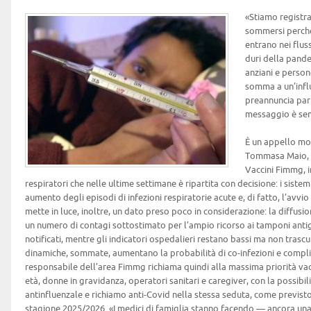
«Stiamo registra
sommersi perché 
entrano nei fluss
duri della pand
anziani e persone
somma a un’infl
preannuncia par
messaggio è semp
È un appello mol
Tommasa Maio, 
Vaccini Fimmg, i
respiratori che nelle ultime settimane è ripartita con decisione: i sist
aumento degli episodi di infezioni respiratorie acute e, di fatto, l’avvi
mette in luce, inoltre, un dato preso poco in considerazione: la diffus
un numero di contagi sottostimato per l’ampio ricorso ai tamponi anti
notificati, mentre gli indicatori ospedalieri restano bassi ma non trascur
dinamiche, sommate, aumentano la probabilità di co-infezioni e compli
responsabile dell’area Fimmg richiama quindi alla massima priorità vacc
età, donne in gravidanza, operatori sanitari e caregiver, con la possibi
antinfluenzale e richiamo anti-Covid nella stessa seduta, come previsto 
stagione 2025/2026. «I medici di famiglia stanno facendo — ancora una