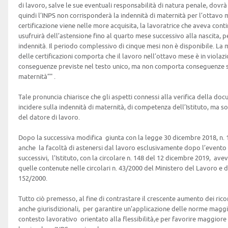
di lavoro, salve le sue eventuali responsabilità di natura penale, dovrà
quindi l’INPS non corrisponderà la indennità di maternità per l’ottavo 
certificazione viene nelle more acquisita, la lavoratrice che aveva con
usufruirà dell’astensione fino al quarto mese successivo alla nascita, 
indennità. Il periodo complessivo di cinque mesi non è disponibile. L
delle certificazioni comporta che il lavoro nell’ottavo mese è in violazi
conseguenze previste nel testo unico, ma non comporta conseguenze su
maternità”" .
Tale pronuncia chiarisce che gli aspetti connessi alla verifica della d
incidere sulla indennità di maternità, di competenza dell’Istituto, ma s
del datore di lavoro.
Dopo la successiva modifica giunta con la legge 30 dicembre 2018, n. 14
anche la facoltà di astenersi dal lavoro esclusivamente dopo l’evento 
successivi, l’Istituto, con la circolare n. 148 del 12 dicembre 2019, av
quelle contenute nelle circolari n. 43/2000 del Ministero del Lavoro e d
152/2000.
Tutto ciò premesso, al fine di contrastare il crescente aumento dei ricors
anche giurisdizionali, per garantire un’applicazione delle norme magg
contesto lavorativo orientato alla flessibilità,e per favorire maggiore 