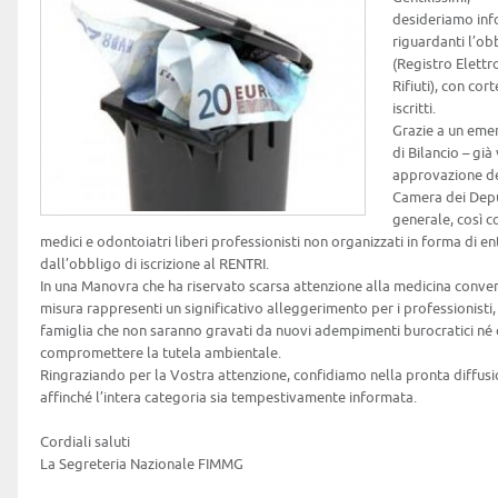
desideriamo inf
riguardanti l’ob
(Registro Elettr
Rifiuti), con cor
iscritti.
Grazie a un em
di Bilancio – già
approvazione def
Camera dei Deput
generale, così c
medici e odontoiatri liberi professionisti non organizzati in forma di e
dall’obbligo di iscrizione al RENTRI.
In una Manovra che ha riservato scarsa attenzione alla medicina conve
misura rappresenti un significativo alleggerimento per i professionisti, 
famiglia che non saranno gravati da nuovi adempimenti burocratici né da
compromettere la tutela ambientale.
Ringraziando per la Vostra attenzione, confidiamo nella pronta diffus
affinché l’intera categoria sia tempestivamente informata.
Cordiali saluti
La Segreteria Nazionale FIMMG