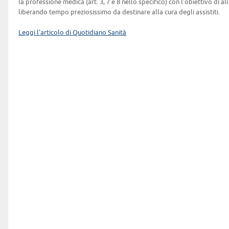
la professione medica (art. 3, 7 e 8 nello specifico) con l’obiettivo di a
liberando tempo preziosissimo da destinare alla cura degli assistiti.
Leggi l'articolo di Quotidiano Sanità