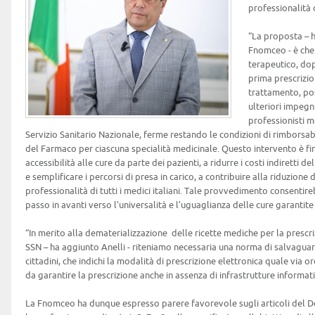
professionalità d
“La proposta – h
Fnomceo - è che 
terapeutico, do
prima prescrizio
trattamento, pos
ulteriori impegni
professionisti m
Servizio Sanitario Nazionale, ferme restando le condizioni di rimborsabil
del Farmaco per ciascuna specialità medicinale. Questo intervento è fi
accessibilità alle cure da parte dei pazienti, a ridurre i costi indiretti del
e semplificare i percorsi di presa in carico, a contribuire alla riduzione d
professionalità di tutti i medici italiani. Tale provvedimento consentir
passo in avanti verso l’universalità e l’uguaglianza delle cure garantite
“In merito alla dematerializzazione delle ricette mediche per la prescri
SSN – ha aggiunto Anelli - riteniamo necessaria una norma di salvaguardia
cittadini, che indichi la modalità di prescrizione elettronica quale via 
da garantire la prescrizione anche in assenza di infrastrutture informati
La Fnomceo ha dunque espresso parere favorevole sugli articoli del D