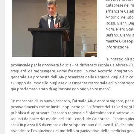
Calabrese nel ru
affiancare Cala
Antonio Velluto 
Rossi, Gianni D
Nora, Piero Sca
Bufano. Gianni R
mentre Giuseppe
Informazione.
“Ringrazio gli is
provinciale per la rinnovata fiducia - ha dichiarato Nicola Calabrese - “
traguardi da raggiungere. Primo fra tutti il nuovo Accordo integrativo
generale. La proposta dell’AIR presentata dalla Regione Puglia è in co
sviluppo del modello pugliese di assistenza territoriale ed in contrast
già proclamato stato di agitazione non può venire meno”.
“In mancanza di un nuovo accordo, l’attuale AIR è ancora vigente, per c
provvedimento che ne limiti l’applicazione. Sul fronte del 118 ad oggi
pubblica di approvare l’accordo regionale è platealmente disatteso, n
assunti da parte dei medici del 118. - conclude Calabrese - Esprimo pie
scesi in piazza il 5 dicembre e che sciopereranno di nuovo il 18 dicemb
rivendicare l’evoluzione del modello organizzativo della medicina gene