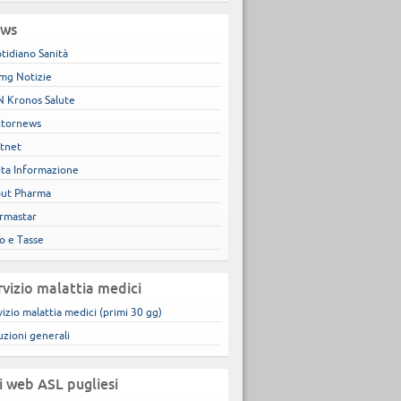
ws
tidiano Sanità
mg Notizie
 Kronos Salute
tornews
tnet
ita Informazione
ut Pharma
rmastar
co e Tasse
rvizio malattia medici
vizio malattia medici (primi 30 gg)
uzioni generali
ti web ASL pugliesi