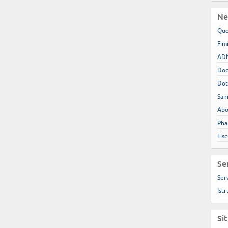
Ne
Quo
Fim
ADN
Doc
Dot
San
Abo
Pha
Fis
Se
Ser
Istr
Si