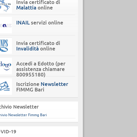
Invia certificato di
Malattia
online
INAIL
servizi online
Invia certificato di
Invalidità
online
Accedi a Edotto (per
assistenza chiamare
800955180)
Iscrizione
Newsletter
FIMMG Bari
chivio Newsletter
hivio Newsletter Fimmg Bari
VID-19