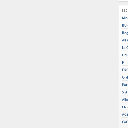
Ist
Min
BUR
Reg
AIF
La 
FIM
Fim
FN
Ord
Por
Sist
Alb
EN
AGE
Co