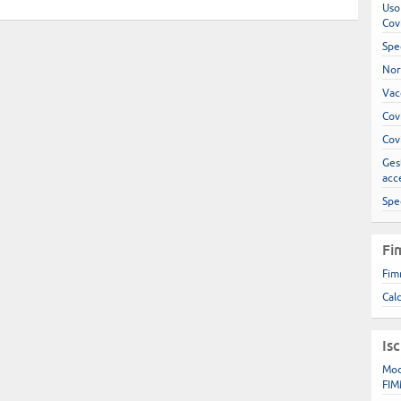
Uso
Cov
Spe
Nor
Vac
Cov
Cov
Gest
acc
Spe
Fi
Fim
Cal
Is
Mod
FIM