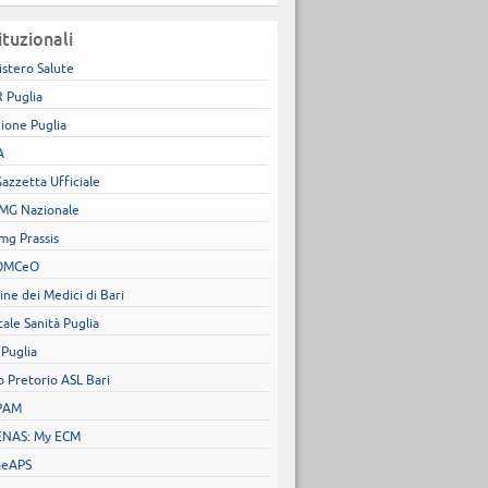
ituzionali
istero Salute
 Puglia
ione Puglia
A
Gazzetta Ufficiale
MG Nazionale
mg Prassis
OMCeO
ine dei Medici di Bari
tale Sanità Puglia
 Puglia
o Pretorio ASL Bari
PAM
NAS: My ECM
GeAPS