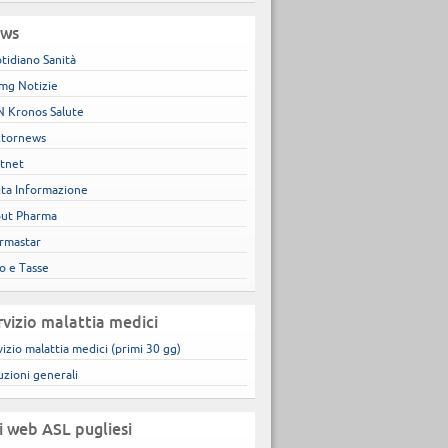
ws
tidiano Sanità
mg Notizie
 Kronos Salute
tornews
tnet
ita Informazione
ut Pharma
rmastar
co e Tasse
rvizio malattia medici
vizio malattia medici (primi 30 gg)
uzioni generali
ti web ASL pugliesi