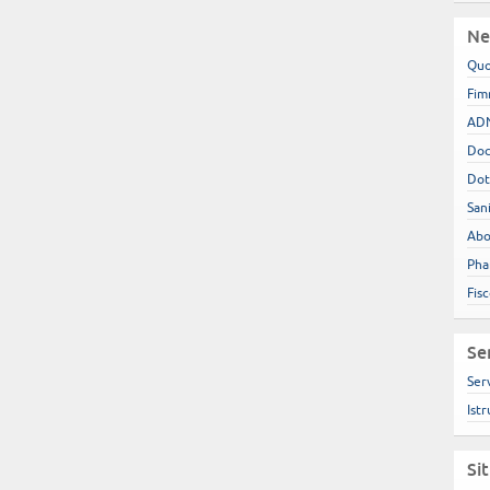
Ne
Quo
Fim
ADN
Doc
Dot
San
Abo
Pha
Fis
Se
Ser
Istr
Si