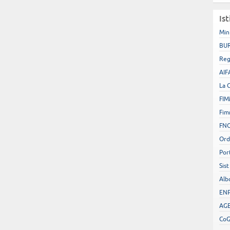
Ist
Min
BUR
Reg
AIF
La 
FIM
Fim
FN
Ord
Por
Sist
Alb
EN
AGE
Co