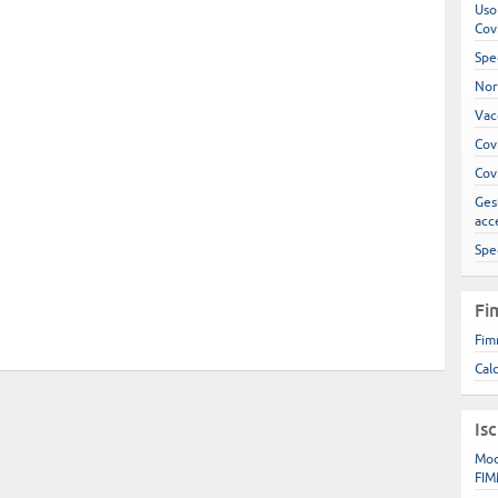
Uso
Cov
Spe
Nor
Vac
Cov
Cov
Gest
acc
Spe
Fi
Fim
Cal
Is
Mod
FIM