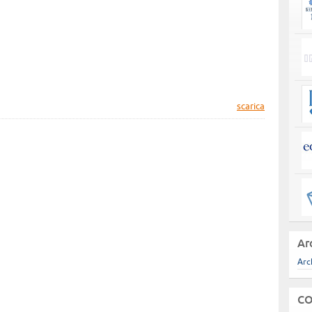
scarica
Ar
Arc
CO