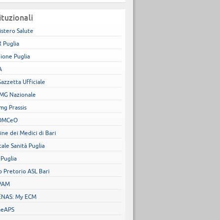
ituzionali
istero Salute
 Puglia
ione Puglia
A
Gazzetta Ufficiale
MG Nazionale
mg Prassis
OMCeO
ine dei Medici di Bari
tale Sanità Puglia
 Puglia
o Pretorio ASL Bari
PAM
NAS: My ECM
GeAPS