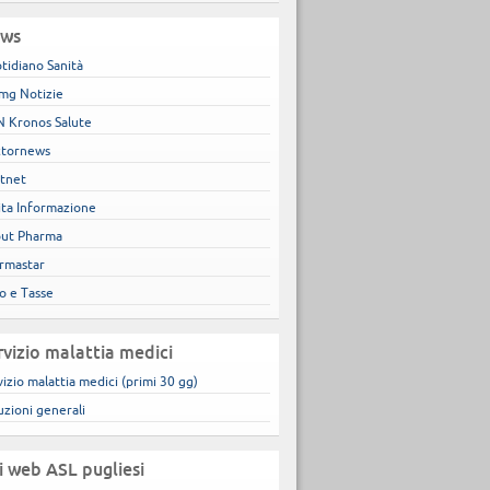
ws
tidiano Sanità
mg Notizie
 Kronos Salute
tornews
tnet
ita Informazione
ut Pharma
rmastar
co e Tasse
rvizio malattia medici
vizio malattia medici (primi 30 gg)
uzioni generali
ti web ASL pugliesi