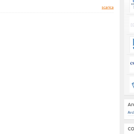
scarica
Ar
Arc
CO