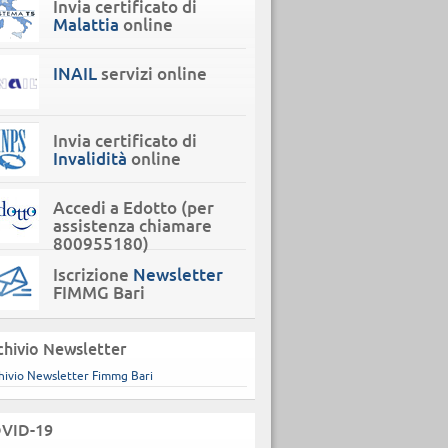
Invia certificato di
Malattia
online
INAIL
servizi online
Invia certificato di
Invalidità
online
Accedi a Edotto (per
assistenza chiamare
800955180)
Iscrizione
Newsletter
FIMMG Bari
chivio Newsletter
hivio Newsletter Fimmg Bari
VID-19