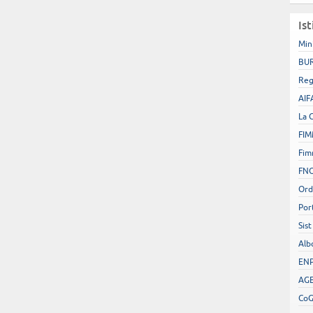
Ist
Min
BUR
Reg
AIF
La 
FIM
Fim
FN
Ord
Por
Sist
Alb
EN
AGE
Co