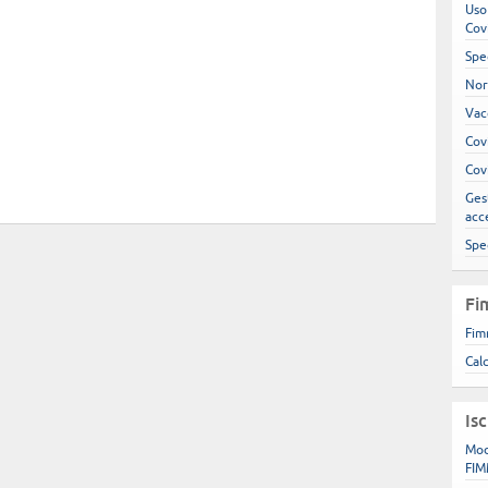
Uso
Cov
Spe
Nor
Vac
Cov
Cov
Gest
acc
Spe
Fi
Fim
Cal
Is
Mod
FIM