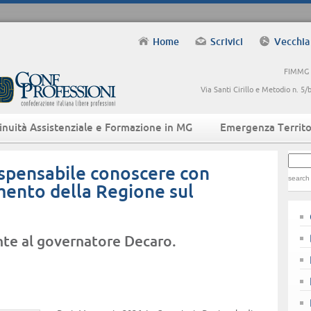
Home
Scrivici
Vecchia
FIMMG -
Via Santi Cirillo e Metodio n. 
inuità Assistenziale e Formazione in MG
Emergenza Territo
ispensabile conoscere con
search
mento della Regione sul
nte al governatore Decaro.