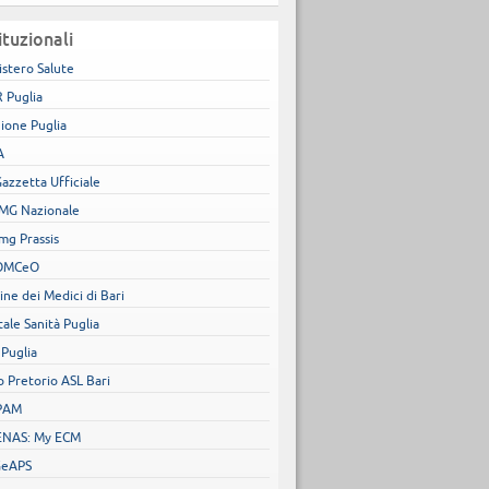
ituzionali
istero Salute
 Puglia
ione Puglia
A
Gazzetta Ufficiale
MG Nazionale
mg Prassis
OMCeO
ine dei Medici di Bari
tale Sanità Puglia
 Puglia
o Pretorio ASL Bari
PAM
NAS: My ECM
GeAPS