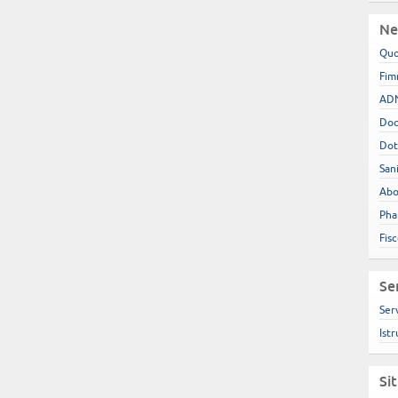
Ne
Quo
Fim
ADN
Doc
Dot
San
Abo
Pha
Fis
Se
Ser
Istr
Si