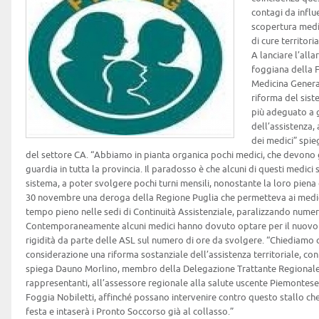
contagi da influe
scopertura medi
di cure territor
A lanciare l’alla
foggiana della F
Medicina Genera
riforma del siste
più adeguato a g
dell’assistenza, 
dei medici” spie
del settore CA. “Abbiamo in pianta organica pochi medici, che devono gar
guardia in tutta la provincia. Il paradosso è che alcuni di questi medici s
sistema, a poter svolgere pochi turni mensili, nonostante la loro piena di
30 novembre una deroga della Regione Puglia che permetteva ai medici
tempo pieno nelle sedi di Continuità Assistenziale, paralizzando numero
Contemporaneamente alcuni medici hanno dovuto optare per il nuovo
rigidità da parte delle ASL sul numero di ore da svolgere. “Chiediamo 
considerazione una riforma sostanziale dell’assistenza territoriale, con l
spiega Dauno Morlino, membro della Delegazione Trattante Regionale. 
rappresentanti, all’assessore regionale alla salute uscente Piemontese,
Foggia Nobiletti, affinché possano intervenire contro questo stallo che p
festa e intaserà i Pronto Soccorso già al collasso.”