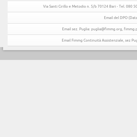
Via Santi Cirillo e Metodio n. 5/b 70124 Bari - Tel. 080
Email del DPO (Data
Email sez. Puglia: puglia@fimmg.org, fimmg.p
Email Fimmg Continuità Assistenziale, sez P