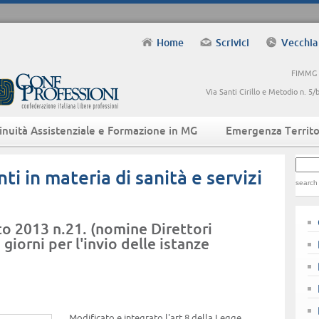
Home
Scrivici
Vecchia
FIMMG -
Via Santi Cirillo e Metodio n. 
inuità Assistenziale e Formazione in MG
Emergenza Territo
i in materia di sanità e servizi
search
o 2013 n.21. (nomine Direttori
 giorni per l'invio delle istanze
Modificato e integrato l'art.8 della Legge