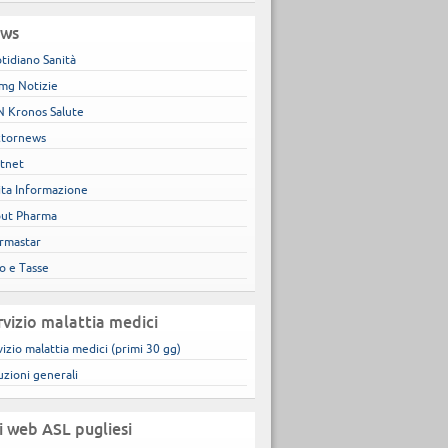
ws
tidiano Sanità
mg Notizie
 Kronos Salute
tornews
tnet
ita Informazione
ut Pharma
rmastar
co e Tasse
rvizio malattia medici
vizio malattia medici (primi 30 gg)
uzioni generali
ti web ASL pugliesi