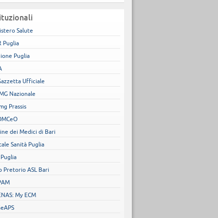
ituzionali
istero Salute
 Puglia
ione Puglia
A
Gazzetta Ufficiale
MG Nazionale
mg Prassis
OMCeO
ine dei Medici di Bari
tale Sanità Puglia
 Puglia
o Pretorio ASL Bari
PAM
NAS: My ECM
GeAPS