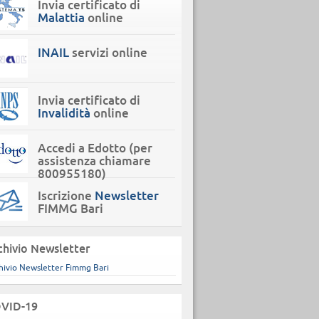
Invia certificato di
Malattia
online
INAIL
servizi online
Invia certificato di
Invalidità
online
Accedi a Edotto (per
assistenza chiamare
800955180)
Iscrizione
Newsletter
FIMMG Bari
chivio Newsletter
hivio Newsletter Fimmg Bari
VID-19