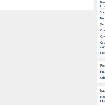
Uso
Cov
Spe
Nor
Vac
Cov
Cov
Gest
acc
Spe
Fi
Fim
Cal
Is
Mod
FIM