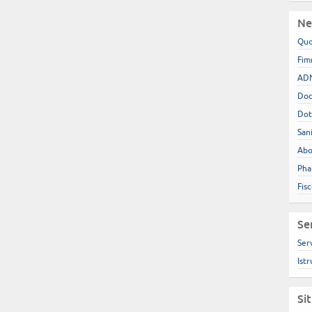
Ne
Quo
Fim
ADN
Doc
Dot
San
Abo
Pha
Fis
Se
Ser
Istr
Si