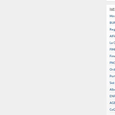
Ist
Min
BUR
Reg
AIF
La 
FIM
Fim
FN
Ord
Por
Sist
Alb
EN
AGE
Co