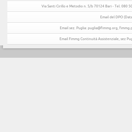
Via Santi Cirillo e Metodio n. 5/b 70124 Bari - Tel. 080
Email del DPO (Data
Email sez. Puglia: puglia@fimmg.org, fimmg.p
Email Fimmg Continuità Assistenziale, sez P