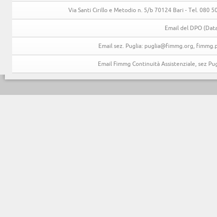
Via Santi Cirillo e Metodio n. 5/b 70124 Bari - Tel. 080
Email del DPO (Data
Email sez. Puglia: puglia@fimmg.org, fimmg.p
Email Fimmg Continuità Assistenziale, sez P