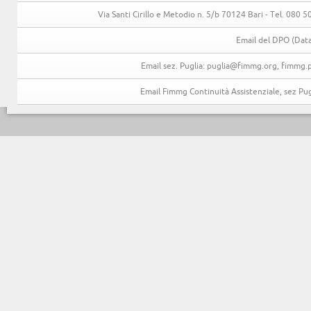
Via Santi Cirillo e Metodio n. 5/b 70124 Bari - Tel. 080
Email del DPO (Data
Email sez. Puglia: puglia@fimmg.org, fimmg.p
Email Fimmg Continuità Assistenziale, sez P