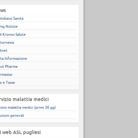
ws
tidiano Sanità
mg Notizie
 Kronos Salute
tornews
tnet
ita Informazione
ut Pharma
rmastar
co e Tasse
rvizio malattia medici
vizio malattia medici (primi 30 gg)
uzioni generali
ti web ASL pugliesi