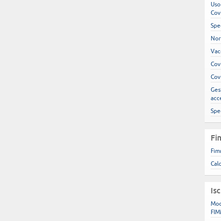
Uso
Cov
Spe
Nor
Vac
Cov
Cov
Gest
acc
Spe
Fi
Fim
Cal
Is
Mod
FIM