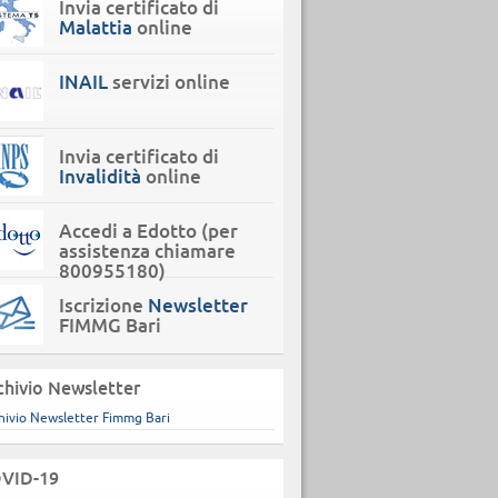
Invia certificato di
Malattia
online
INAIL
servizi online
Invia certificato di
Invalidità
online
Accedi a Edotto (per
assistenza chiamare
800955180)
Iscrizione
Newsletter
FIMMG Bari
chivio Newsletter
hivio Newsletter Fimmg Bari
VID-19