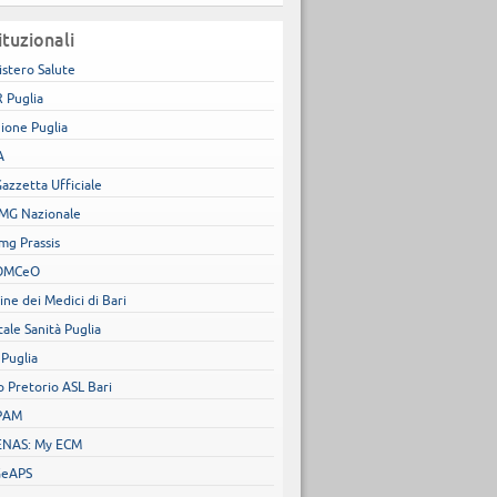
ituzionali
istero Salute
 Puglia
ione Puglia
A
Gazzetta Ufficiale
MG Nazionale
mg Prassis
OMCeO
ine dei Medici di Bari
tale Sanità Puglia
 Puglia
o Pretorio ASL Bari
PAM
NAS: My ECM
GeAPS