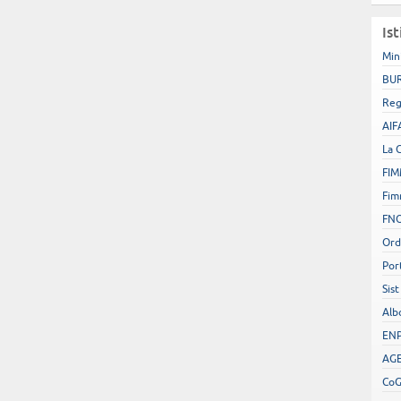
Ist
Min
BUR
Reg
AIF
La 
FIM
Fim
FN
Ord
Por
Sist
Alb
EN
AGE
Co